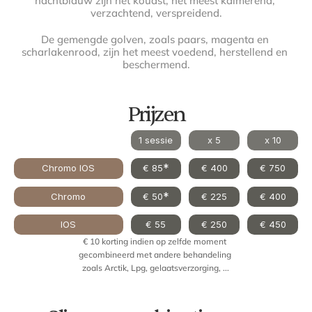
nachtblauw zijn het koudst, het meest kalmerend, 
verzachtend, verspreidend.
De gemengde golven, zoals paars, magenta en 
scharlakenrood, zijn het meest voedend, herstellend en 
beschermend.
Prijzen
1 sessie
x 5
x 10
*
Chromo IOS
€ 85
€ 400
€ 750
*
Chromo
€ 50
€ 225
€ 400
IOS
€ 55
€ 250
€ 450
€ 10 korting indien op zelfde moment 
gecombineerd met andere behandeling 
zoals Arctik, Lpg, gelaatsverzorging, ...