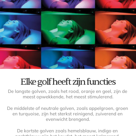
Elke golf heeft zijn functies
De langste golven, zoals het rood, oranje en geel, zijn de 
meest opwekkende, het meest stimulerend.
De middelste of neutrale golven, zoals appelgroen, groen 
en turquoise, zijn het sterkst reinigend, zuiverend en 
evenwicht brengend.
De kortste golven zoals hemelsblauw, indigo en 