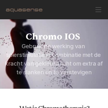
aquasense
Chromo IOS 
Gebruik de werking van 
spierstimulatie in combinatie met de 
kracht van gekleurd licht om extra af 
te slanken en te verstevigen