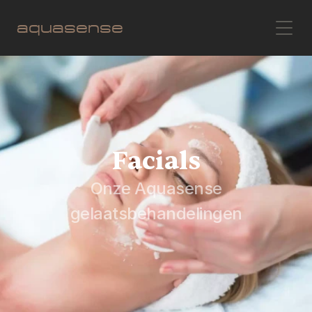
aquasense
Facials
 Onze Aquasense 
gelaatsbehandelingen