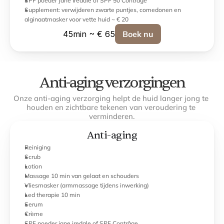
SPF poeder Jane Iredale of SPF 50 Contrâge
Supplement: verwijderen zwarte puntjes, comedonen en 
alginaatmasker voor vette huid ~ € 20
45min ~ € 65
Boek nu
Anti-aging verzorgingen
Onze anti-aging verzorging helpt de huid langer jong te 
houden en zichtbare tekenen van veroudering te 
verminderen.
Anti-aging
Reiniging
Scrub 
Lotion
Massage 10 min van gelaat en schouders
Vliesmasker (armmassage tijdens inwerking)
Led therapie 10 min
Serum
Crème
SPF poeder jane iredale of SPF Contrâge