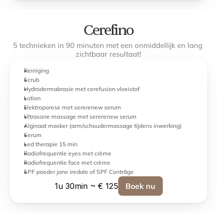
Cerefino
5 technieken in 90 minuten met een onmiddellijk en lang 
zichtbaar resultaat!
Reiniging
Scrub
Hydrodermabrasie met cerefusion vloeistof
Lotion
Elektroporese met sererenew serum
Ultrasone massage met sererenew serum
Alginaat masker (arm/schoudermassage tijdens inwerking)
Serum
Led therapie 15 min
Radiofrequentie eyes met crème
Radiofrequentie face met crème
SPF poeder jane iredale of SPF Contrâge
1u 30min ~ € 125
Boek nu