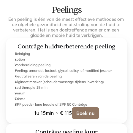
Peelings
Een peeling is één van de meest effectieve methodes om 
de algehele gezondheid en uitstraling van de huid te 
verbeteren. Het is een doeltreffende manier om een 
gladde en mooie huid te verkrijgen.
Contrâge huidverbeterende peeling
Reiniging
Lotion
Voorbereiding peeling
Peeling: amandel, lactaat, glycol, salicyl of modified jessner
Neutraliseren van de peeling
Alginaat masker (schoudermassage tijdens inwerking)
Led therapie 15 min
Serum
Crème
SPF poeder Jane Iredale of SPF 50 Contrâge
1u 15min ~ € 115
Boek nu
Contrâge peeling kuur