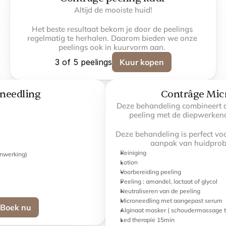
Altijd de mooiste huid!
Het beste resultaat bekom je door de peelings 
regelmatig te herhalen. Daarom bieden we onze 
peelings ook in kuurvorm aan. 
3 of 5 peelings
Kuur kopen
needling
Contrâge Mic
Deze behandeling combineert d
peeling met de diepwerkend
Deze behandeling is perfect voo
aanpak van huidprob
Reiniging
inwerking)
Lotion
Voorbereiding peeling
Peeling : amandel, lactaat of glycol
Neutraliseren van de peeling
Microneedling met aangepast serum
Boek nu
Alginaat masker ( schoudermassage t
Led therapie 15min