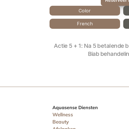
Color
French
Actie 5 + 1: Na 5 betalende be
Biab behandeli
Aquasense Diensten
Wellness
Beauty
Afslanken