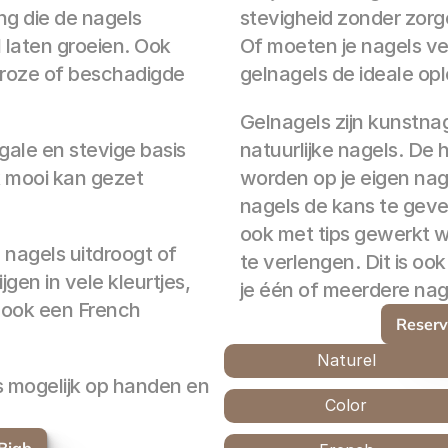
g die de nagels 
stevigheid zonder zor
laten groeien. Ook 
Of moeten je nagels ve
broze of beschadigde 
gelnagels de ideale opl
Gelnagels zijn kunstnage
ale en stevige basis 
natuurlijke nagels. De
 mooi kan gezet 
worden op je eigen nage
nagels de kans te geve
ook met tips gewerkt wo
 nagels uitdroogt of 
te verlengen. Dit is oo
jgen in vele kleurtjes, 
je één of meerdere nag
 ook een French 
Reserv
Naturel
s mogelijk op handen en 
Color
Biab