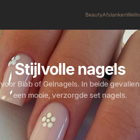
Beauty
Afslanken
Welln
Stijlvolle nagels
 voor Biab of Gelnagels. In beide gevallen 
een mooie, verzorgde set nagels.