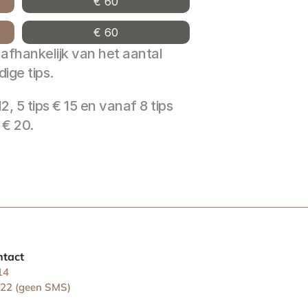
€ 60
€ 60
s afhankelijk van het aantal 
dige tips.
 12, 5 tips € 15 en vanaf 8 tips 
€ 20.
ntact
14
 22 (geen SMS)