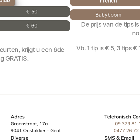
French
€ 50
Babyboom
De prijs van de tips i
€ 60
no
Vb. 1 tip is € 5, 3 tips €
urten, krijgt u een 6de 
ng GRATIS.
Adres
Telefonisch Co
Groenstraat, 17a
 09 329 81 
9041 Oostakker - Gent
0477 26 72
Diverse
SMS & Email