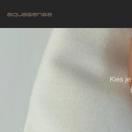
aquasense
Kies je