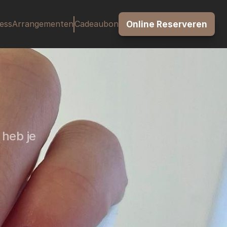
ess
Arrangementen
Cadeaubon
Online Reserveren
heb je 